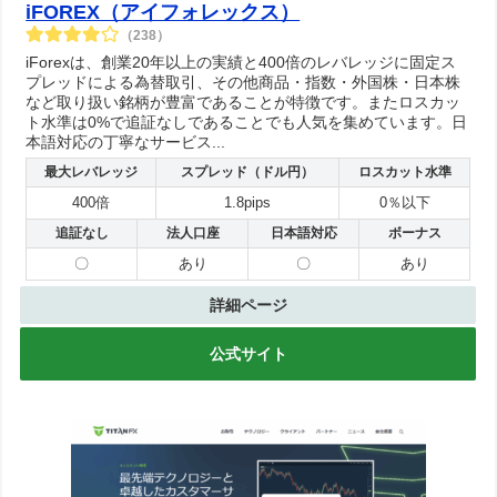
iFOREX（アイフォレックス）
（238）
iForexは、創業20年以上の実績と400倍のレバレッジに固定ス
プレッドによる為替取引、その他商品・指数・外国株・日本株
など取り扱い銘柄が豊富であることが特徴です。またロスカッ
ト水準は0%で追証なしであることでも人気を集めています。日
本語対応の丁寧なサービス...
最大レバレッジ
スプレッド（ドル円）
ロスカット水準
400倍
1.8pips
0％以下
追証なし
法人口座
日本語対応
ボーナス
〇
あり
〇
あり
詳細ページ
公式サイト