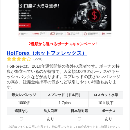
2種類から選べるボーナスキャンペーン！
HotForex（ホットフォレックス）
（220）
HotForexは、2010年運営開始の海外FX業者です。ボーナス特
典が際立っているのが特徴で、入金額100％のボーナスやキャ
ッシュバックなどがあります。スプレッドの狭さやレバレッジ
の高さ、証拠金維持率の低さなど取引しやすい特徴もありま
す。
最大レバレッジ
スプレッド（ドル円）
ロスカット水準
1000倍
1.7pips
10％以下
追証なし
法人口座
日本語対応
ボーナス
〇
あり
〇
あり
上記はマイクロ口座の内容です。他口座につきましては公式サイトをご確認ください。