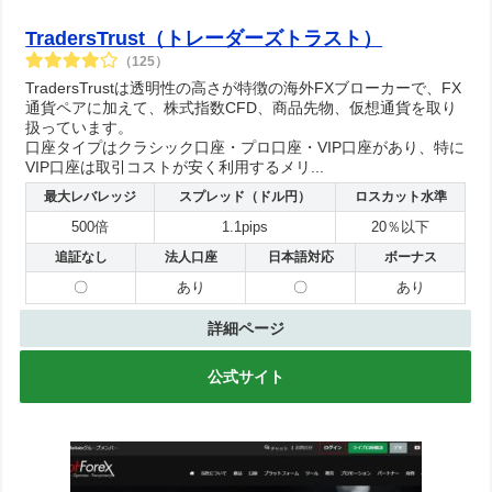
TradersTrust（トレーダーズトラスト）
（125）
TradersTrustは透明性の高さが特徴の海外FXブローカーで、FX
通貨ペアに加えて、株式指数CFD、商品先物、仮想通貨を取り
扱っています。
口座タイプはクラシック口座・プロ口座・VIP口座があり、特に
VIP口座は取引コストが安く利用するメリ...
最大レバレッジ
スプレッド（ドル円）
ロスカット水準
500倍
1.1pips
20％以下
追証なし
法人口座
日本語対応
ボーナス
〇
あり
〇
あり
詳細ページ
公式サイト