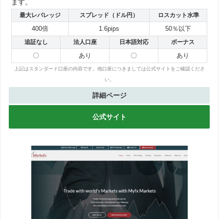
ます。
最大レバレッジ
スプレッド（ドル円）
ロスカット水準
400倍
1.6pips
50％以下
追証なし
法人口座
日本語対応
ボーナス
〇
あり
〇
あり
上記はスタンダード口座の内容です。他口座につきましては公式サイトをご確認くださ
い。
詳細ページ
公式サイト