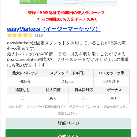
登録＋SMS認証で3500円の未入金ボーナス！
さらに初回100％入金ボーナスあり
easyMarkets（イージーマーケッツ）
（118）
easyMarketsは固定スプレッドを採用していることが特徴の海
外FX業者です。
最大レバレッジは400倍までで、損失を取り消すことができる
dealCancellation機能や、フリーズレートなどオリジナルの機能
にも魅力があります。
最大レバレッジ
スプレッド（ドル円）
ロスカット水準
400倍
2.0pips
30％以下
追証なし
法人口座
日本語対応
ボーナス
〇
あり
〇
あり
上記はMT4・スタンダード口座の情報です。他口座タイプにつきましては公式HPよりご
確認ください。
詳細ページ
公式サイト