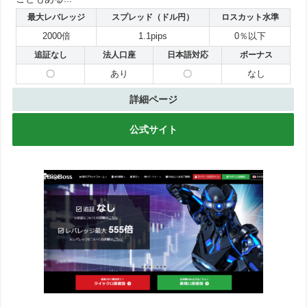
最大レバレッジ
スプレッド（ドル円）
ロスカット水準
2000倍
1.1pips
0％以下
追証なし
法人口座
日本語対応
ボーナス
〇
あり
〇
なし
詳細ページ
公式サイト