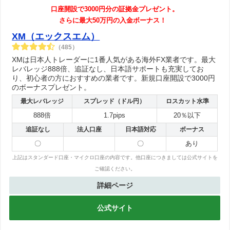
口座開設で3000円分の証拠金プレゼント。
さらに最大50万円の入金ボーナス！
XM（エックスエム）
（485）
XMは日本人トレーダーに1番人気がある海外FX業者です。最大
レバレッジ888倍、追証なし、日本語サポートも充実してお
り、初心者の方におすすめの業者です。新規口座開設で3000円
のボーナスプレゼント。
最大レバレッジ
スプレッド（ドル円）
ロスカット水準
888倍
1.7pips
20％以下
追証なし
法人口座
日本語対応
ボーナス
〇
〇
あり
上記はスタンダード口座・マイクロ口座の内容です。他口座につきましては公式サイトを
ご確認ください。
詳細ページ
公式サイト