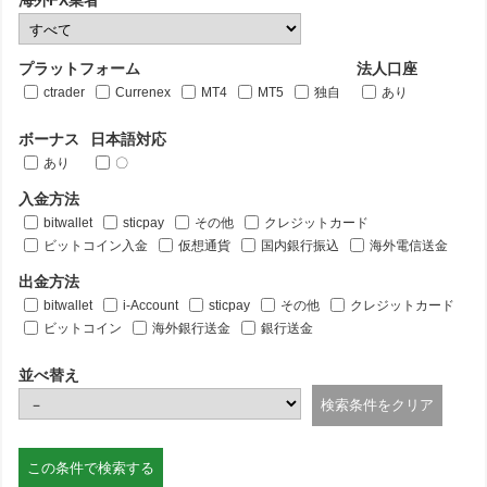
海外FX業者
プラットフォーム
法人口座
ctrader
Currenex
MT4
MT5
独自
あり
ボーナス
日本語対応
あり
〇
入金方法
bitwallet
sticpay
その他
クレジットカード
ビットコイン入金
仮想通貨
国内銀行振込
海外電信送金
出金方法
bitwallet
i-Account
sticpay
その他
クレジットカード
ビットコイン
海外銀行送金
銀行送金
並べ替え