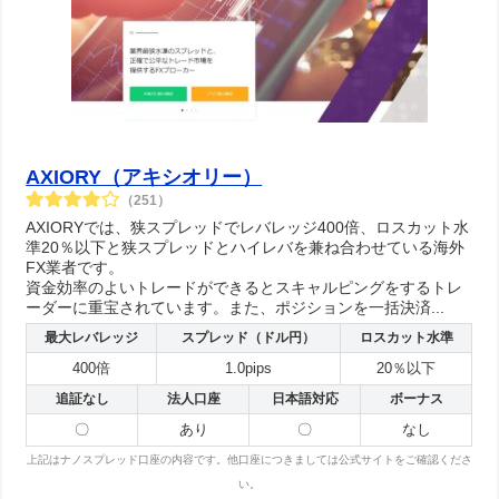
AXIORY（アキシオリー）
（251）
AXIORYでは、狭スプレッドでレバレッジ400倍、ロスカット水
準20％以下と狭スプレッドとハイレバを兼ね合わせている海外
FX業者です。
資金効率のよいトレードができるとスキャルピングをするトレ
ーダーに重宝されています。また、ポジションを一括決済...
最大レバレッジ
スプレッド（ドル円）
ロスカット水準
400倍
1.0pips
20％以下
追証なし
法人口座
日本語対応
ボーナス
〇
あり
〇
なし
上記はナノスプレッド口座の内容です。他口座につきましては公式サイトをご確認くださ
い。