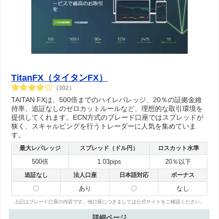
TitanFX（タイタンFX）
（302）
TAITAN FXは、500倍までのハイレバレッジ、20％の証拠金維
持率、追証なしのゼロカットルールなど、理想的な取引環境を
提供してくれます。ECN方式のブレード口座ではスプレッドが
狭く、スキャルピングを行うトレーダーに人気を集めていま
す。
最大レバレッジ
スプレッド（ドル円）
ロスカット水準
500倍
1.03pips
20％以下
追証なし
法人口座
日本語対応
ボーナス
〇
あり
〇
なし
上記はブレード口座の内容です。他口座につきましては公式サイトをご確認ください。
詳細ページ