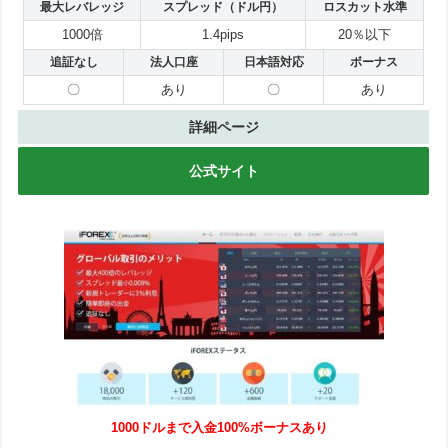
最大レバレッジ
スプレッド（ドル円）
ロスカット水準
1000倍
1.4pips
20％以下
追証なし
法人口座
日本語対応
ボーナス
〇
あり
〇
あり
詳細ページ
公式サイト
1000ドルまで入金100%ボーナスあり